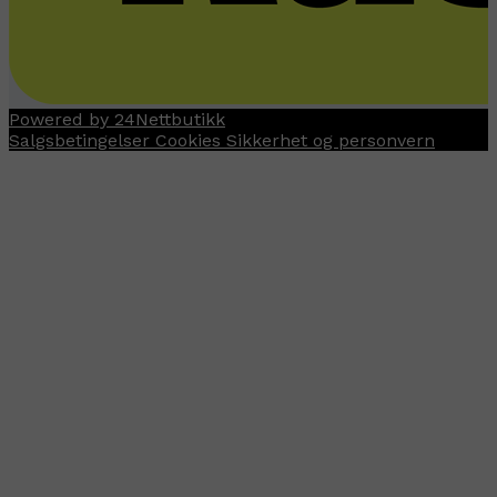
Powered by 24Nettbutikk
Salgsbetingelser
Cookies
Sikkerhet og personvern