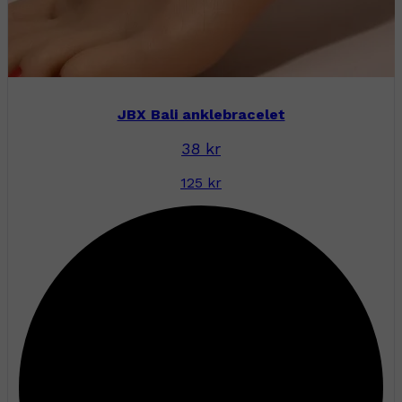
JBX Bali anklebracelet
38 kr
125 kr