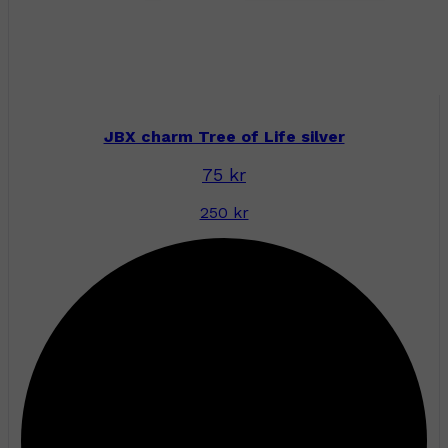
JBX charm Tree of Life silver
75 kr
250 kr