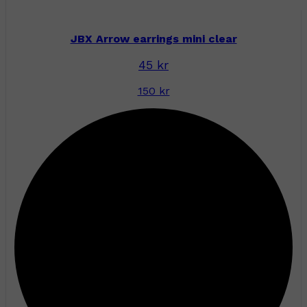
JBX Arrow earrings mini clear
45 kr
150 kr