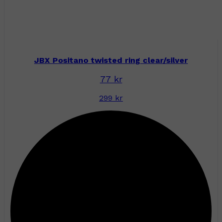
JBX Positano twisted ring clear/silver
77 kr
299 kr