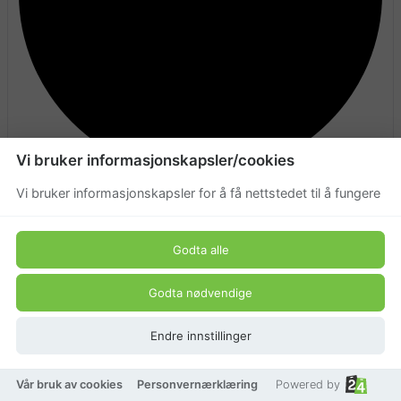
Vi bruker informasjonskapsler/cookies
Ikke på lager
Vi bruker informasjonskapsler for å få nettstedet til å fungere
Godta alle
Godta nødvendige
Endre innstillinger
Vår bruk av cookies
Personvernærklæring
Powered by