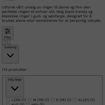
Utforsk vårt utvalg av ringer til dame og finn den
perfekte ringen til enhver stil. Velg blant trendy og
klassiske ringer i gull- og sølvfarge, designet for å
brukes alene eller kombineres for et personlig uttrykk.
Filter
Sortering
113 produkter
Velg farge
L(20)
(
1
)
M (19)
(
1
)
S (18)
(
1
)
XL(21)
(
1
)
gull
(
5
)
sølv
(
5
)