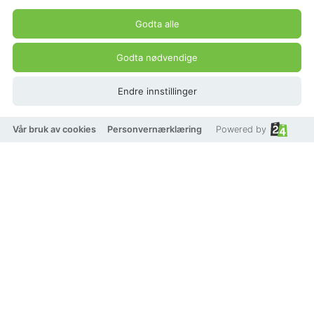
Godta alle
VISA
Klarna.
vipps
TRYGG BETALING
Godta nødvendige
Beskrivelse
Endre innstillinger
Vår bruk av cookies
Personvernærklæring
Powered by
Dette vakre smykkesettet består av et delikat halskjede
og matchende øredobber, begge utsmykket med
glitrende krystaller som gir en luksuriøs og elegant
look. Designet er tidløst og passer perfekt til bruder,
forlovere, ballkjoler eller enhver spesiell anledning hvor
du ønsker å skinne.
Halskjedet har en justerbar lengde slik at det sitter
komfortabelt og kan tilpasses din utringning.
Øredobbene er lette og elegante, designet for å gi et
sofistikert uttrykk uten å føles tunge.