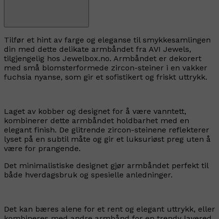
Tilfør et hint av farge og eleganse til smykkesamlingen
din med dette delikate armbåndet fra AVI Jewels,
tilgjengelig hos Jewelbox.no. Armbåndet er dekorert
med små blomsterformede zircon-steiner i en vakker
fuchsia nyanse, som gir et sofistikert og friskt uttrykk.
Laget av kobber og designet for å være vanntett,
kombinerer dette armbåndet holdbarhet med en
elegant finish. De glitrende zircon-steinene reflekterer
lyset på en subtil måte og gir et luksuriøst preg uten å
være for prangende.
Det minimalistiske designet gjør armbåndet perfekt til
både hverdagsbruk og spesielle anledninger.
Det kan bæres alene for et rent og elegant uttrykk, eller
kombineres med andre armbånd for en trendy layered