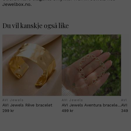
Jewelbox.no.
Du vil kanskje også like
AVI Jewels
AVI Jewels
AVI 
AVI Jewels Rêve bracelet
AVI Jewels Aventura bracelet gold
299 kr
499 kr
349 k