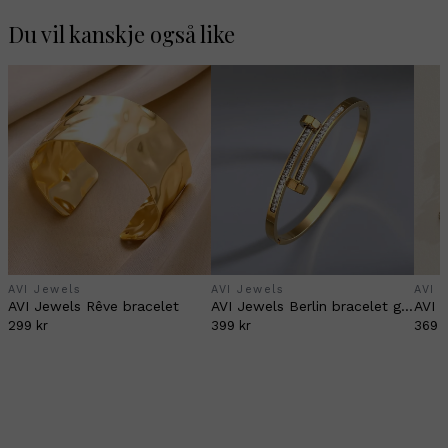
Du vil kanskje også like
AVI Jewels
AVI Jewels
AVI 
AVI Jewels Rêve bracelet
AVI Jewels Berlin bracelet gold
299 kr
399 kr
369 k