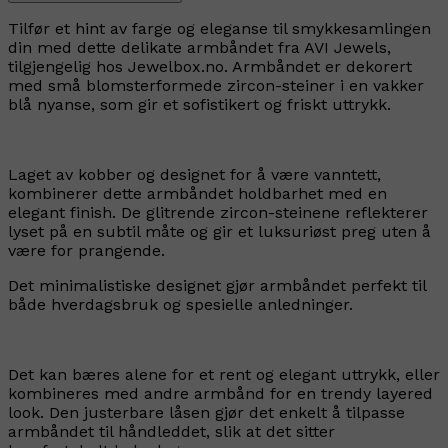
Tilfør et hint av farge og eleganse til smykkesamlingen
din med dette delikate armbåndet fra AVI Jewels,
tilgjengelig hos Jewelbox.no. Armbåndet er dekorert
med små blomsterformede zircon-steiner i en vakker
blå nyanse, som gir et sofistikert og friskt uttrykk.
Laget av kobber og designet for å være vanntett,
kombinerer dette armbåndet holdbarhet med en
elegant finish. De glitrende zircon-steinene reflekterer
lyset på en subtil måte og gir et luksuriøst preg uten å
være for prangende.
Det minimalistiske designet gjør armbåndet perfekt til
både hverdagsbruk og spesielle anledninger.
Det kan bæres alene for et rent og elegant uttrykk, eller
kombineres med andre armbånd for en trendy layered
look. Den justerbare låsen gjør det enkelt å tilpasse
armbåndet til håndleddet, slik at det sitter