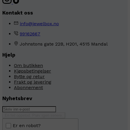
Kontakt oss
info@jewelbox.no
99162667
Johnstons gate 22B, H201, 4515 Mandal
Hjelp
Om butikken
Kjøpsbetingelser
Bytte og retur
Frakt og levering
Abonnement
Nyhetsbrev
En feil oppstod. Prøv igjen senere.
Er en robot?