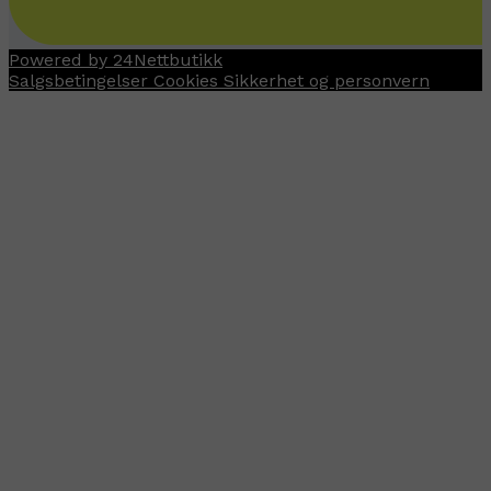
Powered by 24Nettbutikk
Salgsbetingelser
Cookies
Sikkerhet og personvern