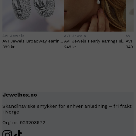
AVI Jewels
AVI Jewels
AVI 
AVI Jewels Broadway earrings silver
AVI Jewels Pearly earrings silver
399 kr
249 kr
349 k
Jewelbox.no
Skandinaviske smykker for enhver anledning – fri frakt
i Norge
Org nr: 923203672