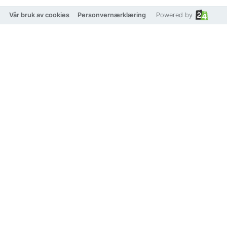
Vår bruk av cookies
Personvernærklæring
Powered by
AVI Jewels Como bracelet
pink/gold
Beskrivelse
Et elegant armbånd fra AVI Jewels med vakre
blomstercharms og glitrende stener. Justerbar lengde
gir perfekt passform, og designet passer like godt til
hverdags som til fest.