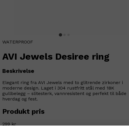
WATERPROOF
AVI Jewels Desiree ring
Beskrivelse
Elegant ring fra AVI Jewels med to glitrende zirkoner i
moderne design. Laget i 304 rustfritt stål med 18K
gullbelegg – slitesterk, vannresistent og perfekt til både
hverdag og fest.
Produkt pris
299 kr