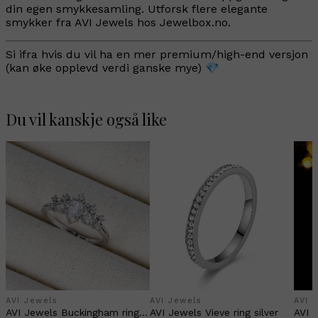
din egen smykkesamling. Utforsk flere elegante
smykker fra AVI Jewels hos Jewelbox.no.
Si ifra hvis du vil ha en mer premium/high-end versjon
(kan øke opplevd verdi ganske mye) 💎
Du vil kanskje også like
AVI Jewels
AVI Jewels
AVI 
AVI Jewels Buckingham ring silver
AVI Jewels Vieve ring silver
AVI J