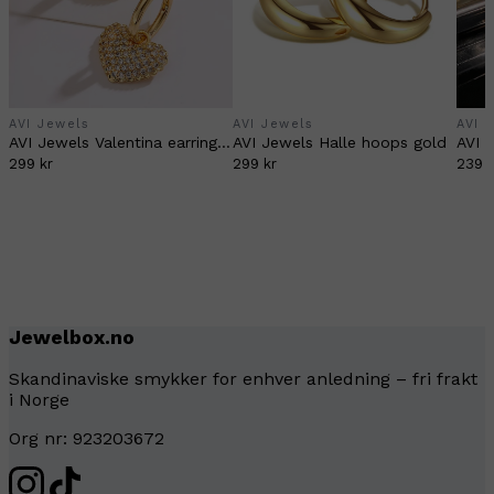
AVI Jewels
AVI Jewels
AVI 
AVI Jewels Valentina earrings gold
AVI Jewels Halle hoops gold
299 kr
299 kr
239 k
Jewelbox.no
Skandinaviske smykker for enhver anledning – fri frakt
i Norge
Org nr: 923203672