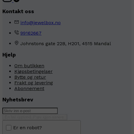
Kontakt oss
info@jewelbox.no
99162667
Johnstons gate 22B, H201, 4515 Mandal
Hjelp
Om butikken
Kjøpsbetingelser
Bytte og retur
Frakt og levering
Abonnement
Nyhetsbrev
En feil oppstod. Prøv igjen senere.
Er en robot?