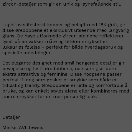
zircon-detaljer som gir en unik og iøynefallende stil.
Laget av slitesterkt kobber og belagt med 18K gull, gir
disse øredobbene et eksklusivt utseende med langvarig
glans. De nøye utformede zircon-steinene reflekterer
lyset på en vakker måte og tilfører smykket en
luksuriøs følelse – perfekt for både hverdagsbruk og
spesielle anledninger.
Det elegante designet med små hengende detaljer gir
bevegelse og liv til øredobbene, noe som gjør dem
ekstra attraktive og feminine. Disse hoopsene passer
perfekt til deg som ønsker et smykke som både er
tidløst og trendy. Øredobbene er lette og komfortable å
bruke, og kan enkelt styles alene eller kombineres med
andre smykker for en mer personlig look.
Detaljer
Merke: AVI Jewels