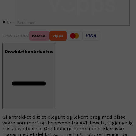
Eller
Betal med
VISA
Klarna.
vipps
TRYGG BETALING
Produktbeskrivelse
Gi antrekket ditt et elegant og lekent preg med disse
vakre sommerfugl-hoopsene fra AVI Jewels, tilgjengelig
hos Jewelbox.no. Øredobbene kombinerer klassiske
hoops med et delikat sommerfuglmotiv og hengende