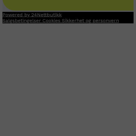
Powered by 24Nettbutikk
Salgsbetingelser
Cookies
Sikkerhet og personvern