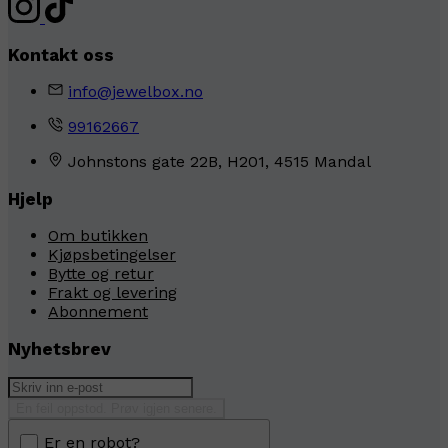
Kontakt oss
info@jewelbox.no
99162667
Johnstons gate 22B, H201, 4515 Mandal
Hjelp
Om butikken
Kjøpsbetingelser
Bytte og retur
Frakt og levering
Abonnement
Nyhetsbrev
En feil oppstod. Prøv igjen senere.
Er en robot?