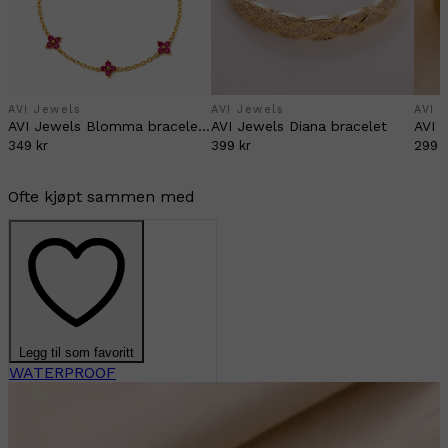
AVI Jewels
AVI Jewels
AVI 
AVI Jewels Blomma bracelet gold/fuchsia
AVI Jewels Diana bracelet
AVI 
349 kr
399 kr
299 k
Ofte kjøpt sammen med
Legg til som favoritt
WATERPROOF