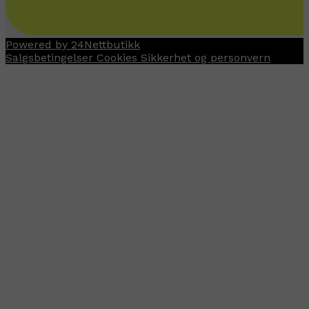
Powered by 24Nettbutikk
Salgsbetingelser
Cookies
Sikkerhet og personvern