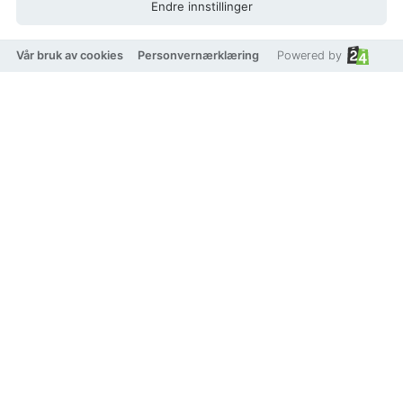
Endre innstillinger
Legg i handlekurv
Legg til som favoritt
Vår bruk av cookies
Personvernærklæring
Powered by
Eller
Betal med
VISA
Klarna.
vipps
TRYGG BETALING
Produktbeskrivelse