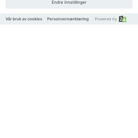
Endre innstillinger
Legg i handlekurv
Legg til som favoritt
Vår bruk av cookies
Personvernærklæring
Powered by
Eller
Betal med
VISA
Klarna.
vipps
TRYGG BETALING
Produktbeskrivelse