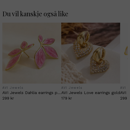
Du vil kanskje også like
AVI Jewels
AVI Jewels
AVI 
AVI Jewels Dahlia earrings pink/gold
AVI Jewels Love earrings gold
299 kr
179 kr
299 k