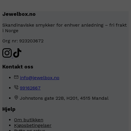
Jewelbox.no
Skandinaviske smykker for enhver anledning – fri frakt
i Norge
Org nr: 923203672
Kontakt oss
info@jewelbox.no
99162667
Johnstons gate 22B, H201, 4515 Mandal
Hjelp
Om butikken
Kjøpsbetingelser
Bytte og retur