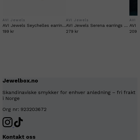
AVI Jewels
AVI Jewels
AVI 
AVI Jewels Seychelles earrings pink/gold
AVI Jewels Serena earrings silver
199 kr
279 kr
209 k
Jewelbox.no
Skandinaviske smykker for enhver anledning – fri frakt
i Norge
Org nr: 923203672
Kontakt oss