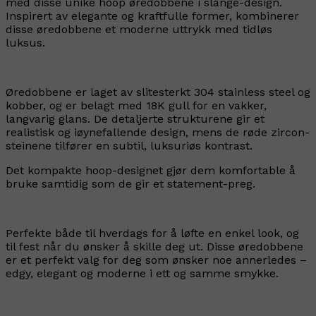
med disse unike hoop øredobbene i slange-design.
Inspirert av elegante og kraftfulle former, kombinerer
disse øredobbene et moderne uttrykk med tidløs
luksus.
Øredobbene er laget av slitesterkt 304 stainless steel og
kobber, og er belagt med 18K gull for en vakker,
langvarig glans. De detaljerte strukturene gir et
realistisk og iøynefallende design, mens de røde zircon-
steinene tilfører en subtil, luksuriøs kontrast.
Det kompakte hoop-designet gjør dem komfortable å
bruke samtidig som de gir et statement-preg.
Perfekte både til hverdags for å løfte en enkel look, og
til fest når du ønsker å skille deg ut. Disse øredobbene
er et perfekt valg for deg som ønsker noe annerledes –
edgy, elegant og moderne i ett og samme smykke.