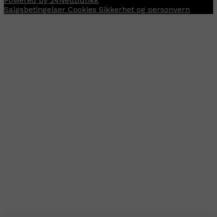
Powered by 24Nettbutikk
Salgsbetingelser
Cookies
Sikkerhet og personvern