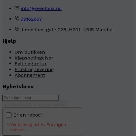
info@jewelbox.no
99162667
Johnstons gate 22B, H201, 4515 Mandal
Hjelp
Om butikken
Kjøpsbetingelser
Bytte og retur
Frakt og levering
Abonnement
Nyhetsbrev
En feil oppstod. Prøv igjen senere.
Er en robot?
Verifisering feilet. Prøv igjen
senere.