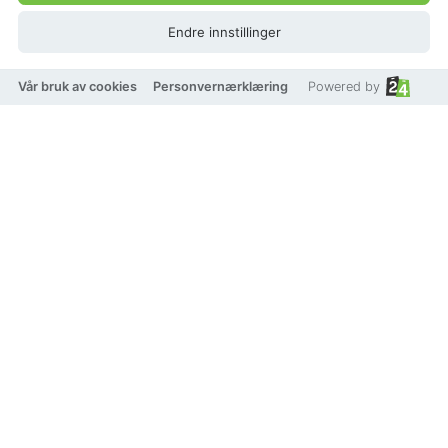
Endre innstillinger
Vår bruk av cookies
Personvernærklæring
Powered by
WATERPROOF
AVI Jewels Sorrento
necklace
Beskrivelse