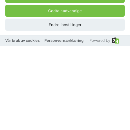
Godta nødvendige
Endre innstillinger
Vår bruk av cookies
Personvernærklæring
Powered by
DYRBERG/KERN BECKIA SG
BROWN / GOLDEN
EARRINGS
Beskrivelse