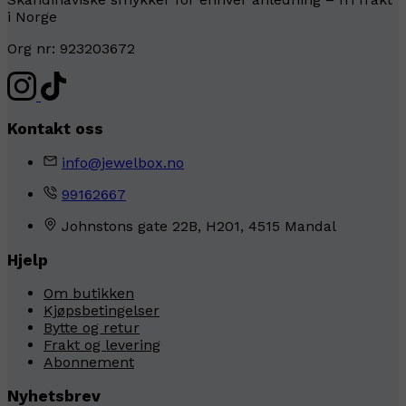
i Norge
Org nr: 923203672
Kontakt oss
info@jewelbox.no
99162667
Johnstons gate 22B, H201, 4515 Mandal
Hjelp
Om butikken
Kjøpsbetingelser
Bytte og retur
Frakt og levering
Abonnement
Nyhetsbrev