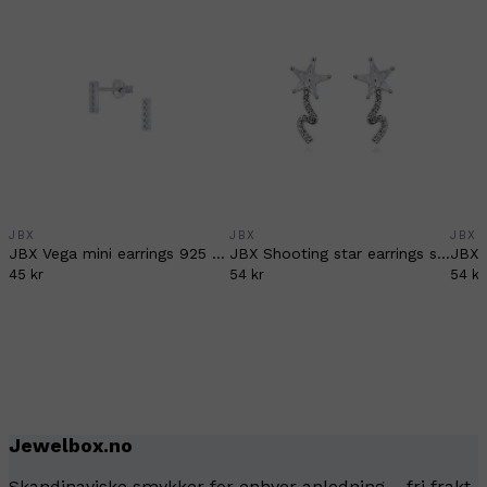
JBX
JBX
JBX
JBX Vega mini earrings 925 sterlingsilver
JBX Shooting star earrings silver/clear
JBX T
45 kr
54 kr
54 kr
Jewelbox.no
Skandinaviske smykker for enhver anledning – fri frakt