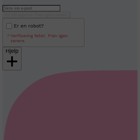
En feil oppstod. Prøv igjen senere.
Er en robot?
Verifisering feilet. Prøv igjen
senere.
Hjelp