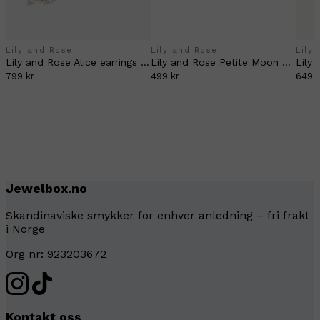
Lily and Rose
Lily and Rose
Lily
Lily and Rose Alice earrings Crystal (Gold)
Lily and Rose Petite Moon earrings silvershade gold
799 kr
499 kr
649 k
Jewelbox.no
Skandinaviske smykker for enhver anledning – fri frakt
i Norge
Org nr: 923203672
Kontakt oss