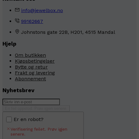
info@jewelbox.no
99162667
Johnstons gate 22B, H201, 4515 Mandal
Hjelp
Om butikken
Kjøpsbetingelser
Bytte og retur
Frakt og levering
Abonnement
Nyhetsbrev
En feil oppstod. Prøv igjen senere.
Er en robot?
Verifisering feilet. Prøv igjen
senere.