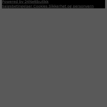
Powered by 24Nettbutikk
Salgsbetingelser
Cookies
Sikkerhet og personvern