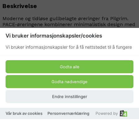
Beskrivelse
Moderne og tidløse gullbelagte øreringer fra Pilgrim.
PACE-øreringene kombinerer minimalistisk design med
elegant glans - perfekt til både hverdags og fest.
Vi bruker informasjonskapsler/cookies
Produkt pris
Vi bruker informasjonskapsler for å få nettstedet til å fungere
119,60 kr
Godta alle
299 kr
Godta nødvendige
Endre innstillinger
Vår bruk av cookies
Personvernærklæring
Powered by