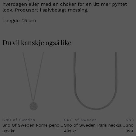
hverdagen eller med en choker for en litt mer pyntet
look. Produsert i sølvbelagt messing.
Lengde 45 cm
Du vil kanskje også like
SNÖ of Sweden
SNÖ of Sweden
SNÖ 
Snö Of Sweden Rome pendant necklace silver
Snö of Sweden Paris necklace silver
399 kr
499 kr
399 k