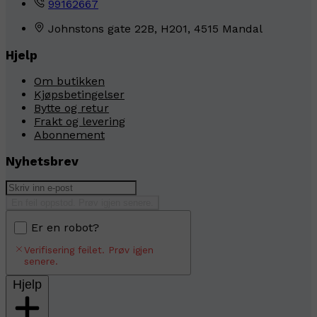
99162667
Johnstons gate 22B, H201, 4515 Mandal
Hjelp
Om butikken
Kjøpsbetingelser
Bytte og retur
Frakt og levering
Abonnement
Nyhetsbrev
En feil oppstod. Prøv igjen senere.
Er en robot?
Verifisering feilet. Prøv igjen
senere.
Hjelp