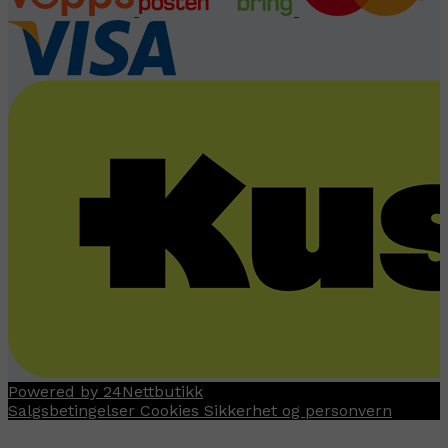
Powered by 24Nettbutikk
Salgsbetingelser
Cookies
Sikkerhet og personvern