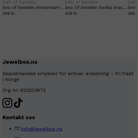
SNÖ of Sweden
SNÖ of Sweden
SNÖ 
Snö of Sweden Amsterdam double chain bracelet silver
Snö Of Sweden Sevilla bracelet silver
399 kr
449 kr
399 k
Jewelbox.no
Skandinaviske smykker for enhver anledning – fri frakt
i Norge
Org nr: 923203672
Kontakt oss
info@jewelbox.no