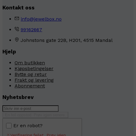
Kontakt oss
info@jewelbox.no
99162667
Johnstons gate 22B, H201, 4515 Mandal
Hjelp
Om butikken
Kjøpsbetingelser
Bytte og retur
Frakt og levering
Abonnement
Nyhetsbrev
En feil oppstod. Prøv igjen senere.
Er en robot?
Verifisering feilet. Prøv igjen