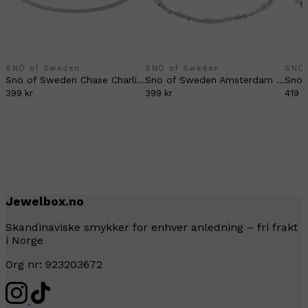
SNÖ of Sweden
SNÖ of Sweden
SNÖ 
Snö of Sweden Chase Charlize bracelet silver
Snö of Sweden Amsterdam double chain bracelet silver
399 kr
399 kr
419 k
Jewelbox.no
Skandinaviske smykker for enhver anledning – fri frakt
i Norge
Org nr: 923203672