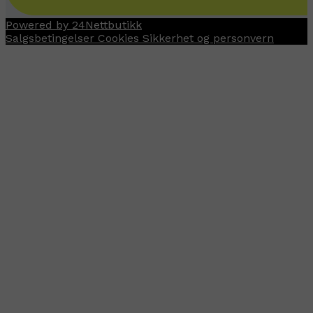
Powered by 24Nettbutikk
Salgsbetingelser
Cookies
Sikkerhet og personvern