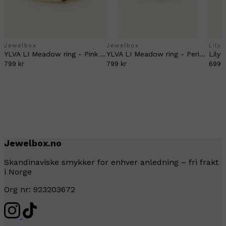
Jewelbox
Jewelbox
Lily
YLVA LI Meadow ring - Pink Amethyst
YLVA LI Meadow ring - Peridot
799 kr
799 kr
699 k
Jewelbox.no
Skandinaviske smykker for enhver anledning – fri frakt
i Norge
Org nr: 923203672