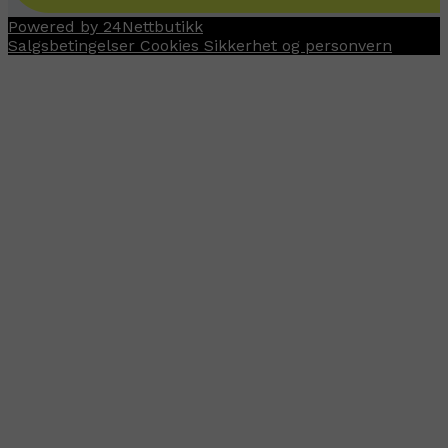
Powered by 24Nettbutikk
Salgsbetingelser
Cookies
Sikkerhet og personvern