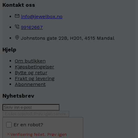
Kontakt oss
info@jewelbox.no
99162667
Johnstons gate 22B, H201, 4515 Mandal
Hjelp
Om butikken
Kjøpsbetingelser
Bytte og retur
Frakt og levering
Abonnement
Nyhetsbrev
En feil oppstod. Prøv igjen senere.
Er en robot?
Verifisering feilet. Prøv igjen