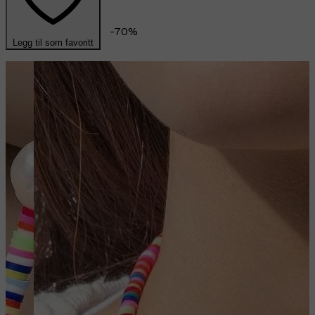
-
70
%
Legg til som favoritt