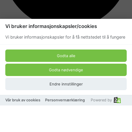
Vi bruker informasjonskapsler/cookies
Ikke på lager
Vi bruker informasjonskapsler for å få nettstedet til å fungere
Godta alle
Godta nødvendige
Legg i handlekurv
Legg til som favoritt
Endre innstillinger
Vår bruk av cookies
Personvernærklæring
Powered by
Eller
Betal med
VISA
Klarna.
vipps
TRYGG BETALING